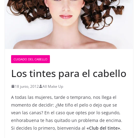
u
d
y
B
e
l
l
CUIDADO DEL CABELLO
e
Los tintes para el cabello
z
a
18 junio, 2012
All Make Up
A todas las mujeres, tarde o temprano, nos llega el
momento de decidir: ¿Me tiño el pelo o dejo que se
vean las canas? En el caso que optes por lo segundo,
enhorabuena te has quitado un problema de encima.
Si decides lo primero, bienvenida al
«Club del tinte»
.