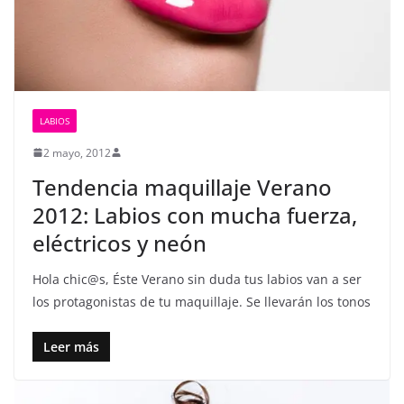
u
d
y
B
e
LABIOS
l
2 mayo, 2012
l
Tendencia maquillaje Verano
e
2012: Labios con mucha fuerza,
z
a
eléctricos y neón
Hola chic@s, Éste Verano sin duda tus labios van a ser
los protagonistas de tu maquillaje. Se llevarán los tonos
Leer más